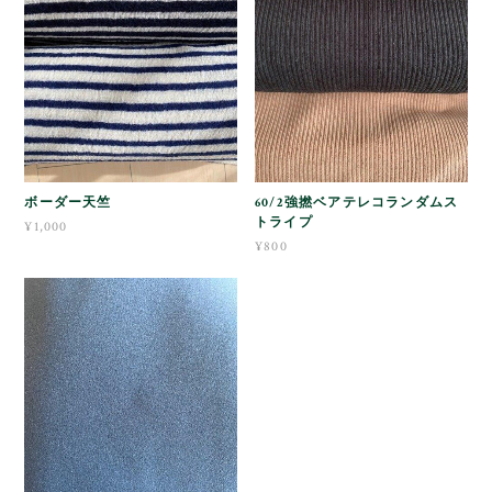
ボーダー天竺
60/2強撚ベアテレコランダムス
トライプ
¥1,000
¥800